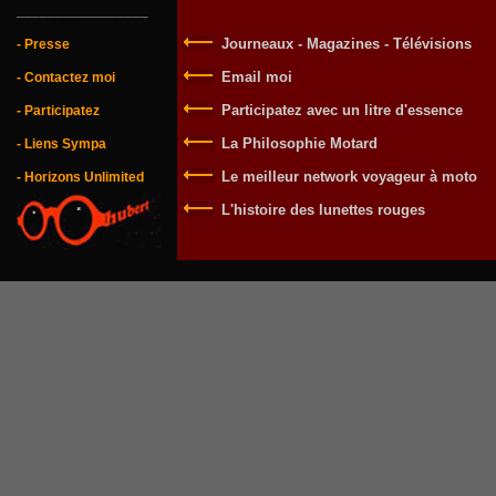
_________________
Journeaux - Magazines - Télévisions
- Presse
Email moi
- Contactez moi
Participatez avec un litre d'essence
- Participatez
La Philosophie Motard
- Liens Sympa
Le meilleur network voyageur à moto
- Horizons Unlimited
L'histoire des lunettes rouges