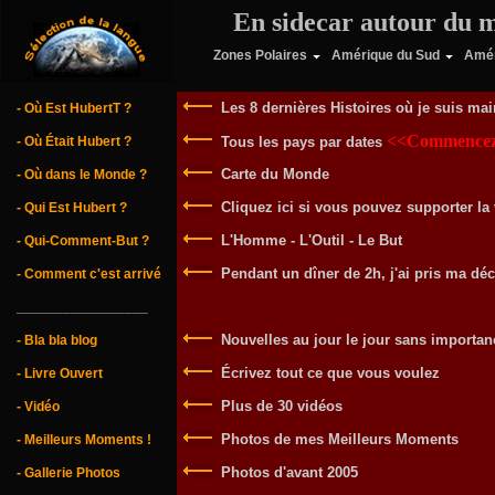
En sidecar autour du 
Zones Polaires
Amérique du Sud
Amér
Les 8 dernières Histoires où je suis ma
- Où Est HubertT ?
<<Commencez 
- Où Était Hubert ?
Tous les pays par dates
Carte du Monde
- Où dans le Monde ?
Cliquez ici si vous pouvez supporter la 
- Qui Est Hubert ?
L'Homme - L'Outil - Le But
- Qui-Comment-But ?
Pendant un dîner de 2h, j'ai pris ma déc
- Comment c'est arrivé
_________________
Nouvelles au jour le jour sans importan
- Bla bla blog
Écrivez tout ce que vous voulez
- Livre Ouvert
Plus de 30 vidéos
- Vidéo
Photos de mes Meilleurs Moments
- Meilleurs Moments !
Photos d'avant 2005
- Gallerie Photos